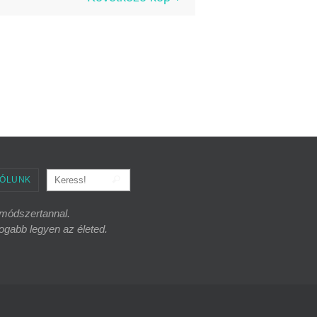
Keresés:
Keress!
ÓLUNK
s módszertannal.
ogabb legyen az életed.