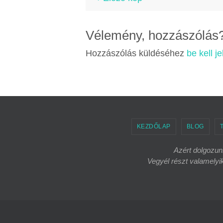
Vélemény, hozzászólás
Hozzászólás küldéséhez
be kell j
KEZDŐLAP
BLOG
Azért dolgozunk
Vegyél részt valamely