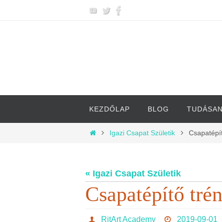
Megszakítás
Megszakítás
KEZDŐLAP
BLOG
TUDÁSA
Otthon
Igazi Csapat Születik
Csapatépít
« Igazi Csapat Születik
Csapatépítő tré
RitArt Academy
2019-09-01