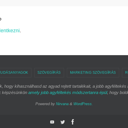
?
elentkezni
.
TUDÁSANYAGOK
SZÖVEGÍRÁS
MARKETING SZÖVEGÍRÁS
R
, hogy kihasználhasd az agyad rejtett tartalékait, a jobb agyfélteké
ik képzésünkön
amely jobb agyféltekés módszertanra épül
, hogy bold
Powered by
Nirvana
&
WordPress.