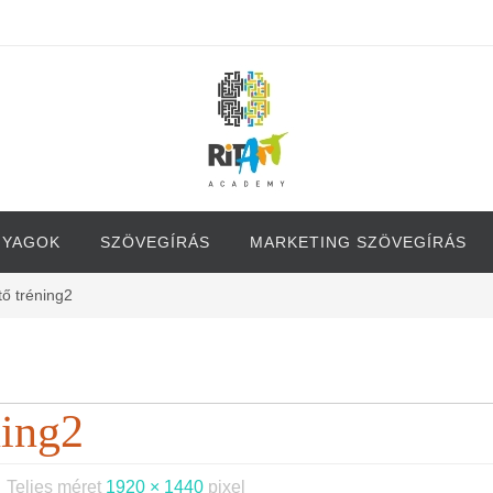
NYAGOK
SZÖVEGÍRÁS
MARKETING SZÖVEGÍRÁS
ő tréning2
ning2
Teljes méret
1920 × 1440
pixel