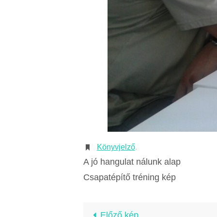
Könyvjelző
.
A jó hangulat nálunk alap
Csapatépítő tréning kép
Előző kép