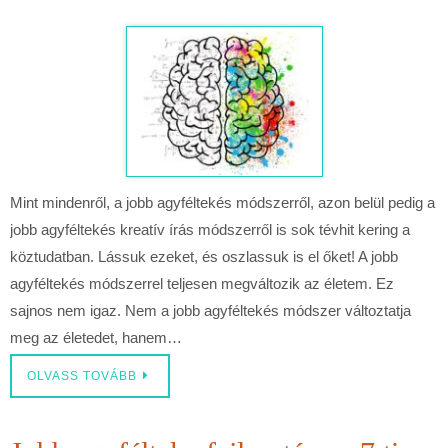
Mint mindenről, a jobb agyféltekés módszerről, azon belül pedig a
jobb agyféltekés kreatív írás módszerről is sok tévhit kering a
köztudatban. Lássuk ezeket, és oszlassuk is el őket! A jobb
agyféltekés módszerrel teljesen megváltozik az életem. Ez
sajnos nem igaz. Nem a jobb agyféltekés módszer változtatja
meg az életedet, hanem…
OLVASS TOVÁBB