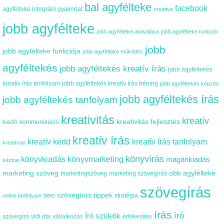
bal agyfélteke
facebook
agyfélteke integráló gyakorlat
creative
jobb agyfélteke
jobb agyfélteke aktiválása
jobb agyfélteke funkciói
jobb
jobb agyfélteke funkciója
jobb agyfélteke működés
agyféltekés
jobb agyféltekés kreatív írás
jobb agyféltekés
kreatív írás tanfolyam
jobb agyféltekés kreatív írás tréning
jobb agyféltekés képzés
jobb agyféltekés írás
jobb agyféltekés tanfolyam
kreativitás
kreatív
kreativitás fejlesztés
kiadó
kommunikáció
kreatív írás
kreatív kedd
kreatív írás tanfolyam
kreatívan
könyvírás
könyvkiadás
könyvmarketing
magánkiadás
kézirat
marketing szöveg
obb agyfélteke
marketingszöveg
marketing szövegírás
szövegírás
seo szövegírás tippek
stratégia
online tanfolyam
írás
író
Író születik
szövegíró
vidi rita
vállalkozás
értékesítés