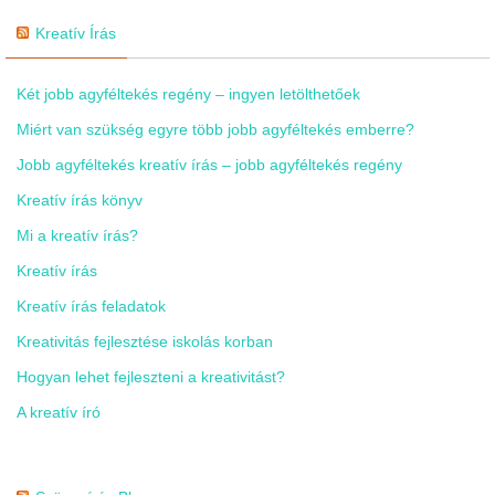
Kreatív Írás
Két jobb agyféltekés regény – ingyen letölthetőek
Miért van szükség egyre több jobb agyféltekés emberre?
Jobb agyféltekés kreatív írás – jobb agyféltekés regény
Kreatív írás könyv
Mi a kreatív írás?
Kreatív írás
Kreatív írás feladatok
Kreativitás fejlesztése iskolás korban
Hogyan lehet fejleszteni a kreativitást?
A kreatív író