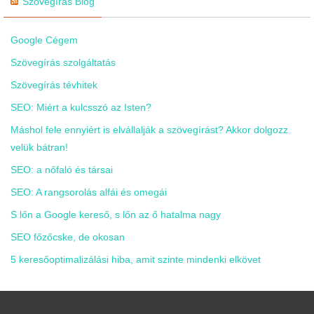
Szövegírás Blog
Google Cégem
Szövegírás szolgáltatás
Szövegírás tévhitek
SEO: Miért a kulcsszó az Isten?
Máshol fele ennyiért is elvállalják a szövegírást? Akkor dolgozz
velük bátran!
SEO: a nőfaló és társai
SEO: A rangsorolás alfái és omegái
S lőn a Google kereső, s lőn az ő hatalma nagy
SEO főzőcske, de okosan
5 keresőoptimalizálási hiba, amit szinte mindenki elkövet