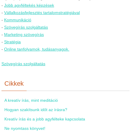
-
Jobb agyféltekés képzések
-
Vállalkozásfejlesztés tartalomstratégiával
-
Kommunikáció
-
Szövegírás szolgáltatás
-
Marketing szövegírás
-
Stratégia
-
Online tanfolyamok, tudásanyagok.
Szövegírás szolgáltatás
Cikkek
A kreatív írás, mint meditáció
Hogyan szakítsunk időt az írásra?
Kreatív írás és a jobb agyfélteke kapcsolata
Ne nyomtass könyvet!