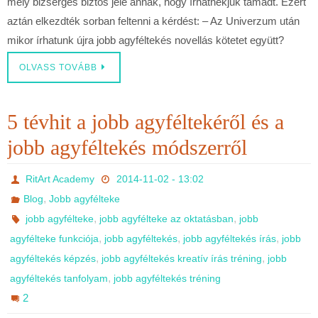
mely bizsergés biztos jele annak, hogy írhatnékjuk támadt. Ezért
aztán elkezdték sorban feltenni a kérdést: – Az Univerzum után
mikor írhatunk újra jobb agyféltekés novellás kötetet együtt?
OLVASS TOVÁBB
5 tévhit a jobb agyféltekéről és a
jobb agyféltekés módszerről
RitArt Academy
2014-11-02 - 13:02
,
Blog
Jobb agyfélteke
,
,
jobb agyfélteke
jobb agyfélteke az oktatásban
jobb
,
,
,
agyfélteke funkciója
jobb agyféltekés
jobb agyféltekés írás
jobb
,
,
agyféltekés képzés
jobb agyféltekés kreatív írás tréning
jobb
,
agyféltekés tanfolyam
jobb agyféltekés tréning
2