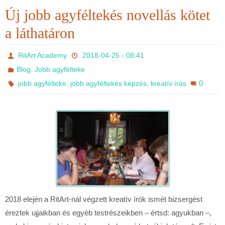
Új jobb agyféltekés novellás kötet
a láthatáron
RitArt Academy
2018-04-25 - 08:41
,
Blog
Jobb agyfélteke
,
,
0
jobb agyfélteke
jobb agyféltekés képzés
kreatív írás
2018 elején a RitArt-nál végzett kreatív írók ismét bizsergést
éreztek ujjaikban és egyéb testrészeikben – értsd: agyukban –,