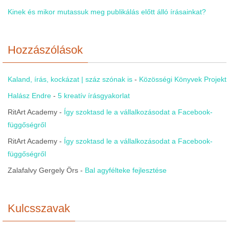
Kinek és mikor mutassuk meg publikálás előtt álló írásainkat?
Hozzászólások
Kaland, írás, kockázat | száz szónak is
-
Közösségi Könyvek Projekt
Halász Endre
-
5 kreatív írásgyakorlat
RitArt Academy
-
Így szoktasd le a vállalkozásodat a Facebook-
függőségről
RitArt Academy
-
Így szoktasd le a vállalkozásodat a Facebook-
függőségről
Zalafalvy Gergely Örs
-
Bal agyfélteke fejlesztése
Kulcsszavak