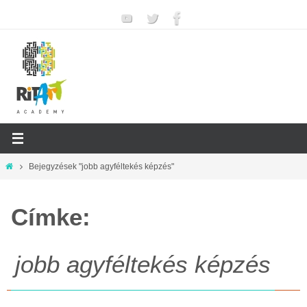
Megszakítás
Otthon
Bejegyzések "jobb agyféltekés képzés"
Címke:
jobb agyféltekés képzés