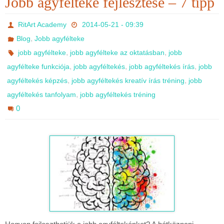
Jobb agyfélteke fejlesztése – 7 tipp
RitArt Academy
2014-05-21 - 09:39
,
Blog
Jobb agyfélteke
,
,
jobb agyfélteke
jobb agyfélteke az oktatásban
jobb
,
,
,
agyfélteke funkciója
jobb agyféltekés
jobb agyféltekés írás
jobb
,
,
agyféltekés képzés
jobb agyféltekés kreatív írás tréning
jobb
,
agyféltekés tanfolyam
jobb agyféltekés tréning
0