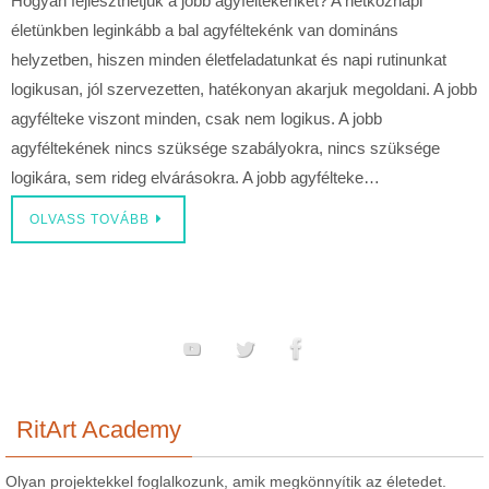
Hogyan fejleszthetjük a jobb agyféltekénket? A hétköznapi
életünkben leginkább a bal agyféltekénk van domináns
helyzetben, hiszen minden életfeladatunkat és napi rutinunkat
logikusan, jól szervezetten, hatékonyan akarjuk megoldani. A jobb
agyfélteke viszont minden, csak nem logikus. A jobb
agyféltekének nincs szüksége szabályokra, nincs szüksége
logikára, sem rideg elvárásokra. A jobb agyfélteke…
OLVASS TOVÁBB
RitArt Academy
Olyan projektekkel foglalkozunk, amik megkönnyítik az életedet.