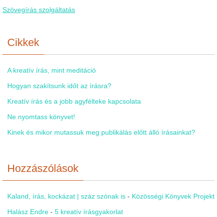
Szövegírás szolgáltatás
Cikkek
A kreatív írás, mint meditáció
Hogyan szakítsunk időt az írásra?
Kreatív írás és a jobb agyfélteke kapcsolata
Ne nyomtass könyvet!
Kinek és mikor mutassuk meg publikálás előtt álló írásainkat?
Hozzászólások
Kaland, írás, kockázat | száz szónak is
-
Közösségi Könyvek Projekt
Halász Endre
-
5 kreatív írásgyakorlat