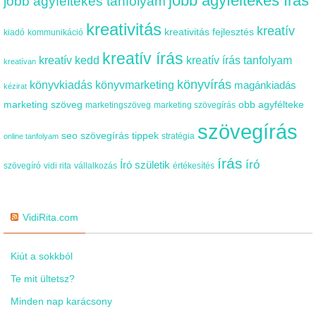
jobb agyféltekés írás
jobb agyféltekés tanfolyam
kreativitás
kreatív
kreativitás fejlesztés
kiadó
kommunikáció
kreatív írás
kreatív kedd
kreatív írás tanfolyam
kreatívan
könyvírás
könyvkiadás
könyvmarketing
magánkiadás
kézirat
marketing szöveg
obb agyfélteke
marketingszöveg
marketing szövegírás
szövegírás
seo szövegírás tippek
stratégia
online tanfolyam
írás
író
Író születik
szövegíró
vidi rita
vállalkozás
értékesítés
VidiRita.com
Kiút a sokkból
Te mit ültetsz?
Minden nap karácsony