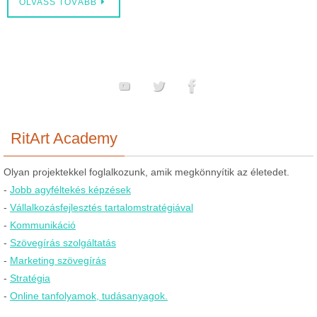
OLVASS TOVÁBB
RitArt Academy
Olyan projektekkel foglalkozunk, amik megkönnyítik az életedet.
-
Jobb agyféltekés képzések
-
Vállalkozásfejlesztés tartalomstratégiával
-
Kommunikáció
-
Szövegírás szolgáltatás
-
Marketing szövegírás
-
Stratégia
-
Online tanfolyamok, tudásanyagok.