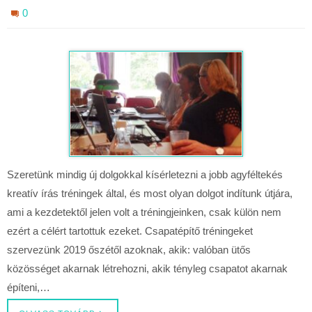
0
Szeretünk mindig új dolgokkal kísérletezni a jobb agyféltekés
kreatív írás tréningek által, és most olyan dolgot indítunk útjára,
ami a kezdetektől jelen volt a tréningjeinken, csak külön nem
ezért a célért tartottuk ezeket. Csapatépítő tréningeket
szervezünk 2019 őszétől azoknak, akik: valóban ütős
közösséget akarnak létrehozni, akik tényleg csapatot akarnak
építeni,…