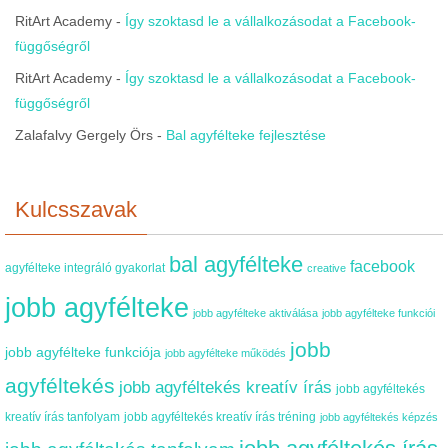
RitArt Academy
-
Így szoktasd le a vállalkozásodat a Facebook-
függőségről
RitArt Academy
-
Így szoktasd le a vállalkozásodat a Facebook-
függőségről
Zalafalvy Gergely Örs
-
Bal agyfélteke fejlesztése
Kulcsszavak
bal agyfélteke
facebook
agyfélteke integráló gyakorlat
creative
jobb agyfélteke
jobb agyfélteke aktiválása
jobb agyfélteke funkciói
jobb
jobb agyfélteke funkciója
jobb agyfélteke működés
agyféltekés
jobb agyféltekés kreatív írás
jobb agyféltekés
kreatív írás tanfolyam
jobb agyféltekés kreatív írás tréning
jobb agyféltekés képzés