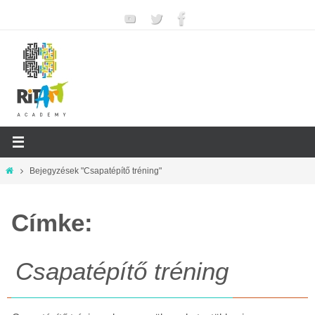
Megszakítás
Otthon
Bejegyzések "Csapatépítő tréning"
Címke:
Csapatépítő tréning