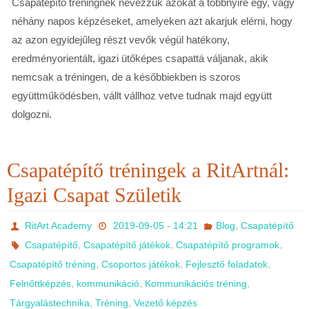
Csapatépítő tréningnek nevezzük azokat a többnyire egy, vagy
néhány napos képzéseket, amelyeken azt akarjuk elérni, hogy
az azon egyidejűleg részt vevők végül hatékony,
eredményorientált, igazi ütőképes csapattá váljanak, akik
nemcsak a tréningen, de a későbbiekben is szoros
együttműködésben, vállt vállhoz vetve tudnak majd együtt
dolgozni.
Csapatépítő tréningek a RitArtnál:
Igazi Csapat Születik
,
RitArt Academy
2019-09-05 - 14:21
Blog
Csapatépítő
,
,
,
Csapatépítő
Csapatépítő játékok
Csapatépítő programok
,
,
,
Csapatépítő tréning
Csoportos játékok
Fejlesztő feladatok
,
,
,
Felnőttképzés
kommunikáció
Kommunikációs tréning
,
,
Tárgyalástechnika
Tréning
Vezető képzés