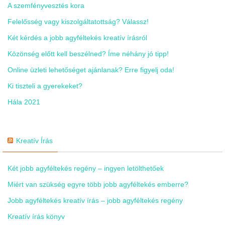
A szemfényvesztés kora
Felelősség vagy kiszolgáltatottság? Válassz!
Két kérdés a jobb agyféltekés kreatív írásról
Közönség előtt kell beszélned? Íme néhány jó tipp!
Online üzleti lehetőséget ajánlanak? Erre figyelj oda!
Ki tiszteli a gyerekeket?
Hála 2021
Kreatív Írás
Két jobb agyféltekés regény – ingyen letölthetőek
Miért van szükség egyre több jobb agyféltekés emberre?
Jobb agyféltekés kreatív írás – jobb agyféltekés regény
Kreatív írás könyv