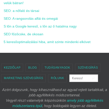
velük bátran!
SEO: a nőfaló és társai
SEO: A rangsorolás alfái és omegái
S lőn a Google kereső, s lőn az ő hatalma nagy
SEO főzőcske, de okosan
5 keresőoptimalizálási hiba, amit szinte mindenki elkövet
KEZDŐLAP
BLOG
TUDÁSANYAGOK
SZÖVEGÍRÁS
Keresé
Keress!
MARKETING SZÖVEGÍRÁS
RÓLUNK
Azért dolgozunk, hogy kihasználhasd az agyad rejtett tartalékait, a
jobb agyféltekés módszertannal.
Vegyél részt valamelyik képzésünkön
amely jobb agyféltekés
módszertanra épül
, hogy boldogabb legyen az életed.