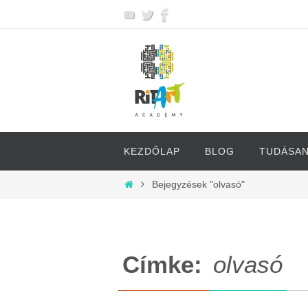
Megszakítás
Megszakítás
KEZDŐLAP
BLOG
TUDÁSA
Otthon
Bejegyzések "olvasó"
Címke:
olvasó