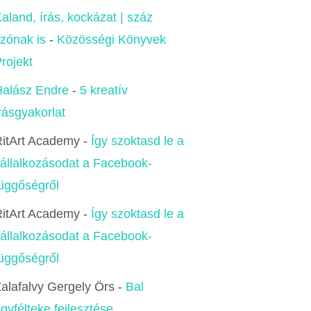
aland, írás, kockázat | száz
zónak is
-
Közösségi Könyvek
rojekt
alász Endre
-
5 kreatív
rásgyakorlat
itArt Academy
-
Így szoktasd le a
állalkozásodat a Facebook-
üggőségről
itArt Academy
-
Így szoktasd le a
állalkozásodat a Facebook-
üggőségről
alafalvy Gergely Örs
-
Bal
gyfélteke fejlesztése