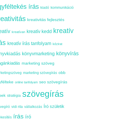
yféltekés írás
kiadó
kommunikáció
reativitás
kreativitás fejlesztés
kreatív
eatív
kreatív kedd
kreatívan
rás
kreatív írás tanfolyam
kézirat
könyvírás
nyvkiadás
könyvmarketing
gánkiadás
marketing szöveg
obb
ketingszöveg
marketing szövegírás
yfélteke
seo szövegírás
online tanfolyam
szövegírás
pek
stratégia
Író születik
vegíró
vidi rita
vállalkozás
írás
író
ékesítés