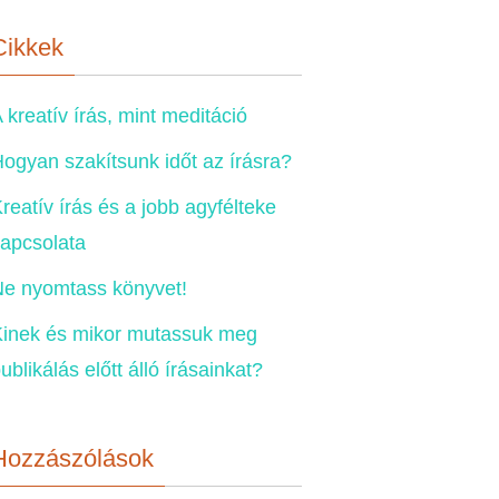
Cikkek
 kreatív írás, mint meditáció
ogyan szakítsunk időt az írásra?
reatív írás és a jobb agyfélteke
apcsolata
e nyomtass könyvet!
inek és mikor mutassuk meg
ublikálás előtt álló írásainkat?
Hozzászólások