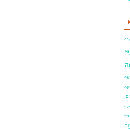
agy
a
a
agyf
agy
jo
agy
kre
ag