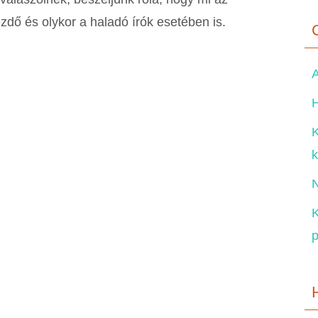
ezdő és olykor a haladó írók esetében is.
A
H
K
k
N
K
p