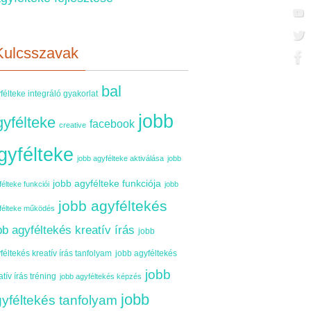
Kulcsszavak
bal
félteke integráló gyakorlat
jobb
gyfélteke
facebook
creative
gyfélteke
jobb agyfélteke aktiválása
jobb
jobb agyfélteke funkciója
élteke funkciói
jobb
jobb agyféltekés
félteke működés
bb agyféltekés kreatív írás
jobb
féltekés kreatív írás tanfolyam
jobb agyféltekés
jobb
atív írás tréning
jobb agyféltekés képzés
jobb
yféltekés tanfolyam