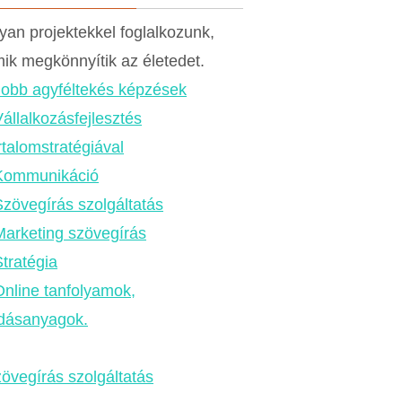
yan projektekkel foglalkozunk,
ik megkönnyítik az életedet.
Jobb agyféltekés képzések
állalkozásfejlesztés
rtalomstratégiával
Kommunikáció
Szövegírás szolgáltatás
Marketing szövegírás
tratégia
Online tanfolyamok,
dásanyagok.
övegírás szolgáltatás