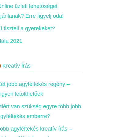
nline üzleti lehetőséget
jánlanak? Erre figyelj oda!
i tiszteli a gyerekeket?
Hála 2021
Kreatív Írás
ét jobb agyféltekés regény –
ngyen letölthetőek
iért van szükség egyre több jobb
gyféltekés emberre?
obb agyféltekés kreatív írás –