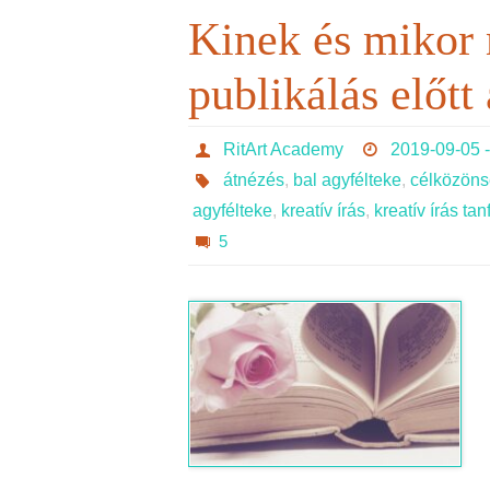
Kinek és mikor
publikálás előtt 
RitArt Academy
2019-09-05 -
átnézés
,
bal agyfélteke
,
célközön
agyfélteke
,
kreatív írás
,
kreatív írás ta
5