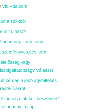
VidiRita.com
iút a sokkból
e mit ültetsz?
Minden nap karácsony
 szemfényvesztés kora
elelősség vagy
iszolgáltatottság? Válassz!
ét kérdés a jobb agyféltekés
reatív írásról
özönség előtt kell beszélned?
me néhány jó tipp!