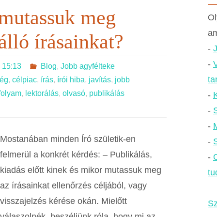
 mutassuk meg
Ol
am
álló írásainkat?
-
-
V
 15:13
Blog
,
Jobb agyfélteke
ta
ség
,
célpiac
,
írás
,
írói hiba
,
javítás
,
jobb
nfolyam
,
lektorálás
,
olvasó
,
publikálás
-
-
-
Mostanában minden Író születik-en
-
S
felmerül a konkrét kérdés: – Publikálás,
-
kiadás előtt kinek és mikor mutassuk meg
tu
az írásainkat ellenőrzés céljából, vagy
visszajelzés kérése okán. Mielőtt
Sz
válaszolnék, beszéljünk róla, hogy mi az