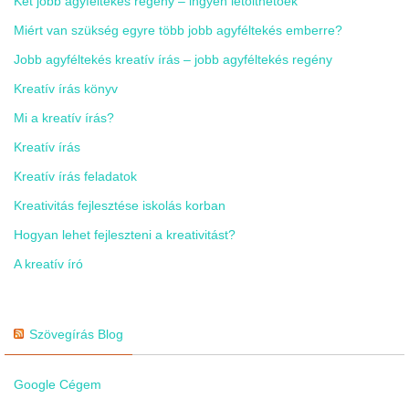
Két jobb agyféltekés regény – ingyen letölthetőek
Miért van szükség egyre több jobb agyféltekés emberre?
Jobb agyféltekés kreatív írás – jobb agyféltekés regény
Kreatív írás könyv
Mi a kreatív írás?
Kreatív írás
Kreatív írás feladatok
Kreativitás fejlesztése iskolás korban
Hogyan lehet fejleszteni a kreativitást?
A kreatív író
Szövegírás Blog
Google Cégem