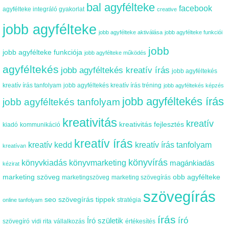
bal agyfélteke
facebook
agyfélteke integráló gyakorlat
creative
jobb agyfélteke
jobb agyfélteke aktiválása
jobb agyfélteke funkciói
jobb
jobb agyfélteke funkciója
jobb agyfélteke működés
agyféltekés
jobb agyféltekés kreatív írás
jobb agyféltekés
kreatív írás tanfolyam
jobb agyféltekés kreatív írás tréning
jobb agyféltekés képzés
jobb agyféltekés írás
jobb agyféltekés tanfolyam
kreativitás
kreatív
kreativitás fejlesztés
kiadó
kommunikáció
kreatív írás
kreatív kedd
kreatív írás tanfolyam
kreatívan
könyvírás
könyvkiadás
könyvmarketing
magánkiadás
kézirat
marketing szöveg
obb agyfélteke
marketingszöveg
marketing szövegírás
szövegírás
seo szövegírás tippek
stratégia
online tanfolyam
írás
író
Író születik
szövegíró
vidi rita
vállalkozás
értékesítés