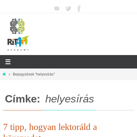
Megszakítás
Otthon
Bejegyzések "helyesírás"
Címke:
helyesírás
7 tipp, hogyan lektoráld a