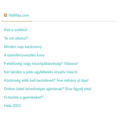
VidiRita.com
Kiút a sokkból
Te mit ültetsz?
Minden nap karácsony
A szemfényvesztés kora
Felelősség vagy kiszolgáltatottság? Válassz!
Két kérdés a jobb agyféltekés kreatív írásról
Közönség előtt kell beszélned? Íme néhány jó tipp!
Online üzleti lehetőséget ajánlanak? Erre figyelj oda!
Ki tiszteli a gyerekeket?
Hála 2021