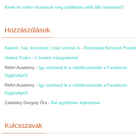
Kinek és mikor mutassuk meg publikálás előtt álló írásainkat?
Hozzászólások
Kaland, írás, kockázat | száz szónak is
-
Közösségi Könyvek Projekt
Halász Endre
-
5 kreatív írásgyakorlat
RitArt Academy
-
Így szoktasd le a vállalkozásodat a Facebook-
függőségről
RitArt Academy
-
Így szoktasd le a vállalkozásodat a Facebook-
függőségről
Zalafalvy Gergely Örs
-
Bal agyfélteke fejlesztése
Kulcsszavak