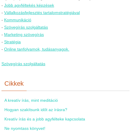
-
Jobb agyféltekés képzések
-
Vállalkozásfejlesztés tartalomstratégiával
-
Kommunikáció
-
Szövegírás szolgáltatás
-
Marketing szövegírás
-
Stratégia
-
Online tanfolyamok, tudásanyagok.
Szövegírás szolgáltatás
Cikkek
A kreatív írás, mint meditáció
Hogyan szakítsunk időt az írásra?
Kreatív írás és a jobb agyfélteke kapcsolata
Ne nyomtass könyvet!