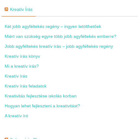
Kreatív Írás
Két jobb agyféltekés regény – ingyen letölthetőek
Miért van szükség egyre több jobb agyféltekés emberre?
Jobb agyféltekés kreatív írás – jobb agyféltekés regény
Kreatív írás könyv
Mi a kreatív írás?
Kreatív írás
Kreatív írás feladatok
Kreativitás fejlesztése iskolás korban
Hogyan lehet fejleszteni a kreativitást?
A kreatív író