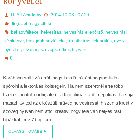
könyvedet
RitArt Academy
2014-10-06 - 07:29
,
Blog
Jobb agyfélteke
,
,
,
bal agyfélteke
helyesírás
helyesírás ellenőrző
helyesírási
,
,
,
,
,
,
kézikönyv
írás
jobb agyfélteke
kreatív írás
lektorálás
nyelv
,
,
,
nyelvtan
olvasás
szövegszerkesztő
word
0
Korábban volt szó arról, hogy kezdő íróként hogyan tudsz
spórolni a lektorálás költségein. Ha nem szeretnél erre több
tízezer forintot kiadni, akkor a legoptimálisabb megoldás, ha saját
magad javítod az elkészült műved helyesírását, hiszen a kreatív
szöveg nyilván nem attól kreatív, hogy tele van helyesírási
hibákkal. Íme 7 tipp, ami…
OLVASS TOVÁBB