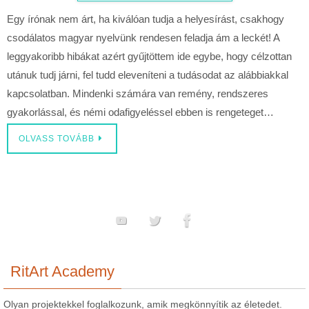
Egy írónak nem árt, ha kiválóan tudja a helyesírást, csakhogy
csodálatos magyar nyelvünk rendesen feladja ám a leckét! A
leggyakoribb hibákat azért gyűjtöttem ide egybe, hogy célzottan
utánuk tudj járni, fel tudd eleveníteni a tudásodat az alábbiakkal
kapcsolatban. Mindenki számára van remény, rendszeres
gyakorlással, és némi odafigyeléssel ebben is rengeteget…
OLVASS TOVÁBB
RitArt Academy
Olyan projektekkel foglalkozunk, amik megkönnyítik az életedet.