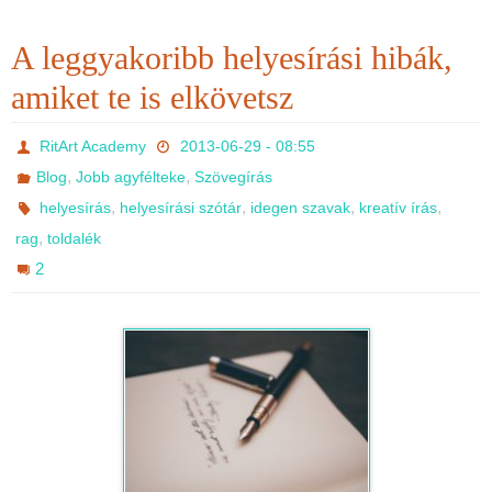
A leggyakoribb helyesírási hibák,
amiket te is elkövetsz
RitArt Academy
2013-06-29 - 08:55
,
,
Blog
Jobb agyfélteke
Szövegírás
,
,
,
,
helyesírás
helyesírási szótár
idegen szavak
kreatív írás
,
rag
toldalék
2