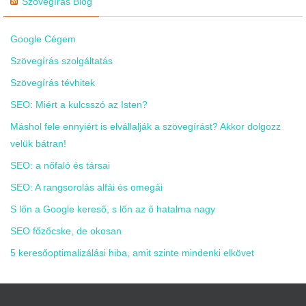
Szövegírás Blog
Google Cégem
Szövegírás szolgáltatás
Szövegírás tévhitek
SEO: Miért a kulcsszó az Isten?
Máshol fele ennyiért is elvállalják a szövegírást? Akkor dolgozz
velük bátran!
SEO: a nőfaló és társai
SEO: A rangsorolás alfái és omegái
S lőn a Google kereső, s lőn az ő hatalma nagy
SEO főzőcske, de okosan
5 keresőoptimalizálási hiba, amit szinte mindenki elkövet