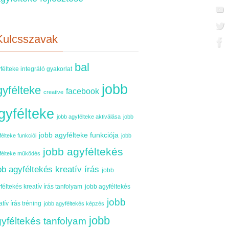
Kulcsszavak
bal
félteke integráló gyakorlat
jobb
gyfélteke
facebook
creative
gyfélteke
jobb agyfélteke aktiválása
jobb
jobb agyfélteke funkciója
élteke funkciói
jobb
jobb agyféltekés
félteke működés
bb agyféltekés kreatív írás
jobb
féltekés kreatív írás tanfolyam
jobb agyféltekés
jobb
atív írás tréning
jobb agyféltekés képzés
jobb
yféltekés tanfolyam