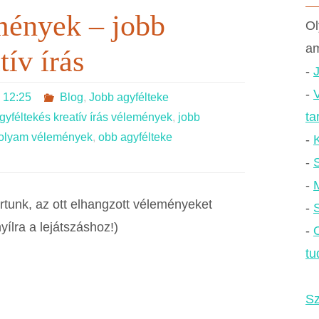
mények – jobb
Ol
am
tív írás
-
-
V
 12:25
Blog
,
Jobb agyfélteke
ta
gyféltekés kreatív írás vélemények
,
jobb
nfolyam vélemények
,
obb agyfélteke
-
-
-
tunk, az ott elhangzott véleményeket
-
S
nyílra a lejátszáshoz!)
-
tu
Sz