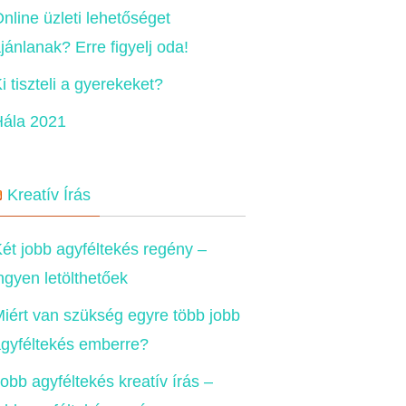
nline üzleti lehetőséget
jánlanak? Erre figyelj oda!
i tiszteli a gyerekeket?
Hála 2021
Kreatív Írás
ét jobb agyféltekés regény –
ngyen letölthetőek
iért van szükség egyre több jobb
gyféltekés emberre?
obb agyféltekés kreatív írás –