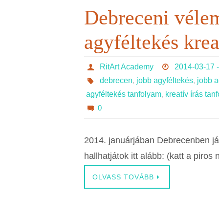
Debreceni véle
agyféltekés krea
RitArt Academy
2014-03-17 -
debrecen
,
jobb agyféltekés
,
jobb a
agyféltekés tanfolyam
,
kreatív írás ta
0
2014. januárjában Debrecenben jár
hallhatjátok itt alább: (katt a piros 
OLVASS TOVÁBB