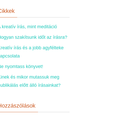
Cikkek
 kreatív írás, mint meditáció
ogyan szakítsunk időt az írásra?
reatív írás és a jobb agyfélteke
apcsolata
e nyomtass könyvet!
inek és mikor mutassuk meg
ublikálás előtt álló írásainkat?
Hozzászólások