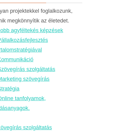
yan projektekkel foglalkozunk,
ik megkönnyítik az életedet.
Jobb agyféltekés képzések
állalkozásfejlesztés
rtalomstratégiával
Kommunikáció
Szövegírás szolgáltatás
Marketing szövegírás
tratégia
Online tanfolyamok,
dásanyagok.
övegírás szolgáltatás