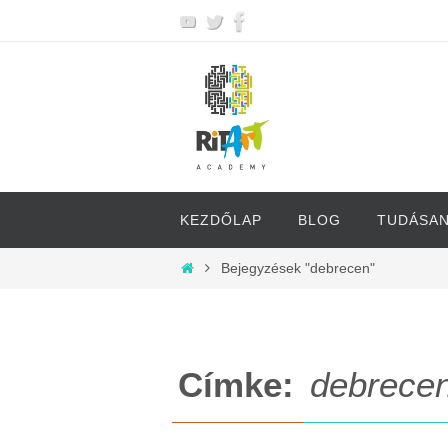
Megszakítás
Megszakítás
KEZDŐLAP
BLOG
TUDÁSA
Otthon
Bejegyzések "debrecen"
Címke:
debrece