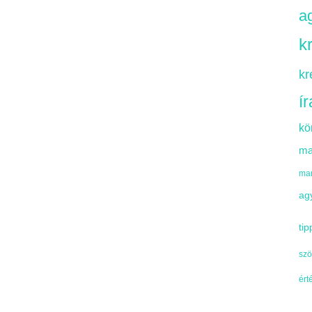
ag
k
kr
í
kö
ma
mar
ag
tip
szö
ért