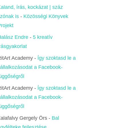
aland, írás, kockázat | száz
zónak is
-
Közösségi Könyvek
rojekt
alász Endre
-
5 kreatív
rásgyakorlat
itArt Academy
-
Így szoktasd le a
állalkozásodat a Facebook-
üggőségről
itArt Academy
-
Így szoktasd le a
állalkozásodat a Facebook-
üggőségről
alafalvy Gergely Örs
-
Bal
gyfélteke fejlesztése