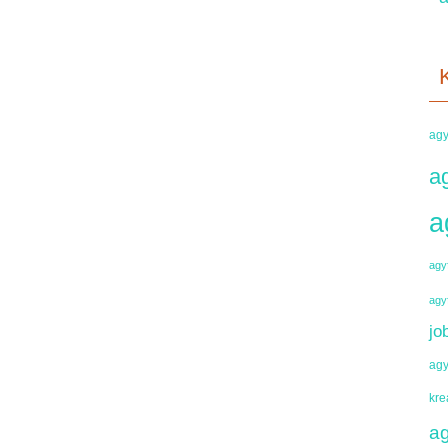
agy
a
a
agyf
agy
jo
agy
kre
ag