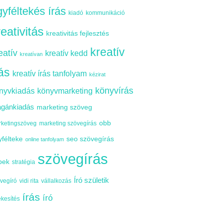
yféltekés írás
kiadó
kommunikáció
reativitás
kreativitás fejlesztés
kreatív
eatív
kreatív kedd
kreatívan
rás
kreatív írás tanfolyam
kézirat
könyvírás
nyvkiadás
könyvmarketing
gánkiadás
marketing szöveg
obb
ketingszöveg
marketing szövegírás
yfélteke
seo szövegírás
online tanfolyam
szövegírás
pek
stratégia
Író születik
vegíró
vidi rita
vállalkozás
írás
író
ékesítés