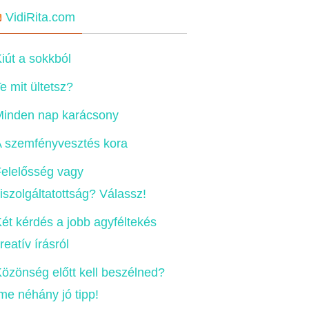
VidiRita.com
iút a sokkból
e mit ültetsz?
Minden nap karácsony
 szemfényvesztés kora
elelősség vagy
iszolgáltatottság? Válassz!
ét kérdés a jobb agyféltekés
reatív írásról
özönség előtt kell beszélned?
me néhány jó tipp!